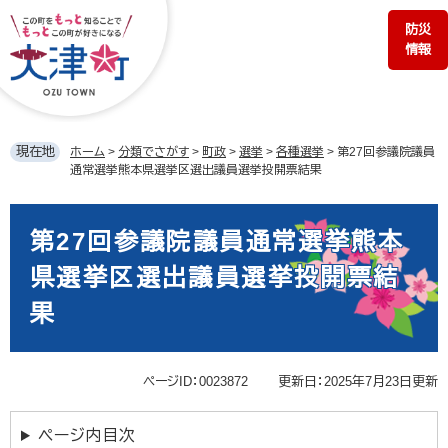
ペ
メ
防災
ー
ニ
情報
ジ
ュ
の
ー
先
を
頭
飛
で
ば
現在地
ホーム
>
分類でさがす
>
町政
>
選挙
>
各種選挙
>
第27回参議院議員
す。
し
通常選挙熊本県選挙区選出議員選挙投開票結果
て
本
本
文
文
第27回参議院議員通常選挙熊本
へ
県選挙区選出議員選挙投開票結
果
ページID：0023872
更新日：2025年7月23日更新
ページ内目次