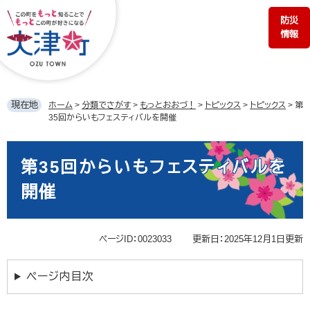
ペ
メ
防災
ー
ニ
情報
ジ
ュ
の
ー
先
を
頭
飛
で
ば
現在地
ホーム
>
分類でさがす
>
もっとおおづ！
>
トピックス
>
トピックス
>
第
す。
し
35回からいもフェスティバルを開催
て
本
本
文
文
第35回からいもフェスティバルを
へ
開催
ページID：0023033
更新日：2025年12月1日更新
ページ内目次