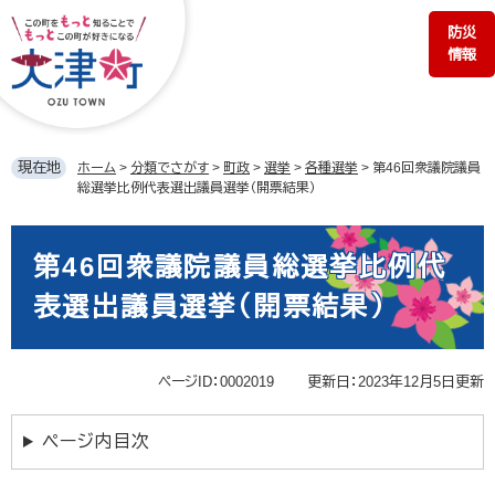
ペ
メ
防災
ー
ニ
情報
ジ
ュ
の
ー
先
を
頭
飛
で
ば
現在地
ホーム
>
分類でさがす
>
町政
>
選挙
>
各種選挙
>
第46回衆議院議員
す。
し
総選挙比例代表選出議員選挙（開票結果）
て
本
本
文
文
第46回衆議院議員総選挙比例代
へ
表選出議員選挙（開票結果）
ページID：0002019
更新日：2023年12月5日更新
ページ内目次