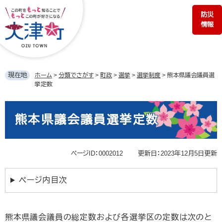
ペ
メ
防災
ー
ニ
情報
ジ
ュ
の
ー
先
を
頭
飛
で
ば
現在地
ホーム
>
分類でさがす
>
町政
>
選挙
>
選挙制度
>
熊本県議会議員選
す。
し
挙定数
て
本
本
文
文
熊本県議会議員選挙定数
へ
ページID：0002012
更新日：2023年12月5日更新
ページ内目次
熊本県議会議員の総定数および各選挙区の定数は次のと