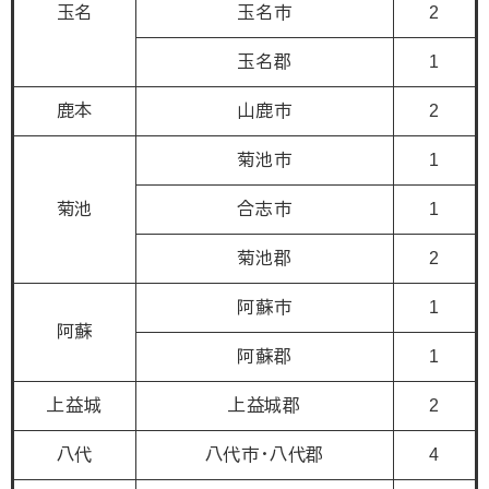
玉名
玉名市
2
玉名郡
1
鹿本
山鹿市
2
菊池市
1
菊池
合志市
1
菊池郡
2
阿蘇市
1
阿蘇
阿蘇郡
1
上益城
上益城郡
2
八代
八代市・八代郡
4