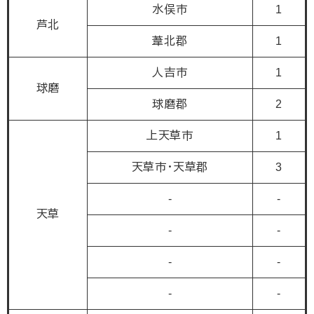
水俣市
1
芦北
葦北郡
1
人吉市
1
球磨
球磨郡
2
上天草市
1
天草市・天草郡
3
-
-
天草
-
-
-
-
-
-