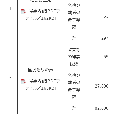
名簿登
1
得票内訳[PDFフ
載者の
63
ァイル／162KB]
得票総
数
計
297
政党等
の得票
55
総数
国民怒りの声
名簿登
2
得票内訳[PDFフ
載者の
27.800
ァイル／163KB]
得票総
数
計
82.800