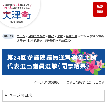
ペ
メ
防災
ー
ニ
情報
ジ
ュ
の
ー
先
を
頭
飛
で
ば
現在地
ホーム
>
分類でさがす
>
町政
>
選挙
>
各種選挙
>
第24回参議院議員
す。
し
通常選挙比例代表選出議員選挙（開票結果）
て
本
本
文
文
第24回参議院議員通常選挙比例
へ
代表選出議員選挙（開票結果）
ページID：0001998
更新日：2023年12月5日更新
ページ内目次