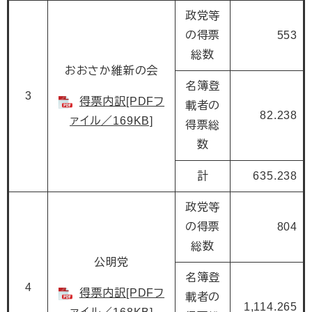
政党等
の得票
553
総数
おおさか維新の会
名簿登
3
得票内訳[PDFフ
載者の
82.238
ァイル／169KB]
得票総
数
計
635.238
政党等
の得票
804
総数
公明党
名簿登
4
得票内訳[PDFフ
載者の
1,114.265