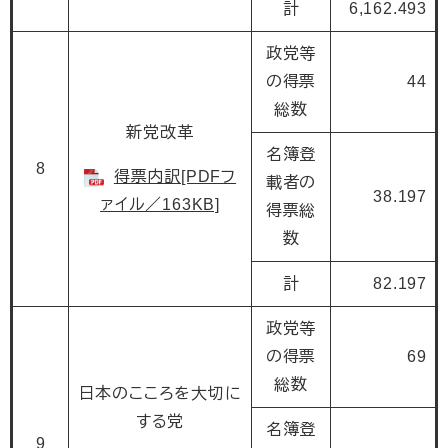
計
6,162.493
政党等
の得票
44
総数
新党改革
名簿登
8
得票内訳[PDFフ
載者の
38.197
ァイル／163KB]
得票総
数
計
82.197
政党等
の得票
69
総数
日本のこころを大切に
する党
名簿登
9