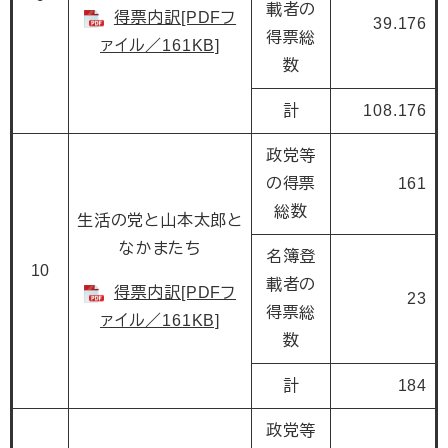
載者の
得票内訳[PDFフ
39.176
得票総
ァイル／161KB]
数
計
108.176
政党等
の得票
161
総数
生活の党と山本太郎と
なかまたち
名簿登
10
載者の
得票内訳[PDFフ
23
得票総
ァイル／161KB]
数
計
184
政党等