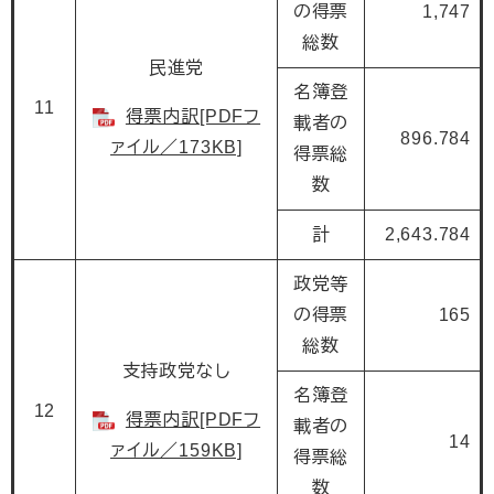
の得票
1,747
総数
民進党
名簿登
11
得票内訳[PDFフ
載者の
896.784
ァイル／173KB]
得票総
数
計
2,643.784
政党等
の得票
165
総数
支持政党なし
名簿登
12
得票内訳[PDFフ
載者の
14
ァイル／159KB]
得票総
数