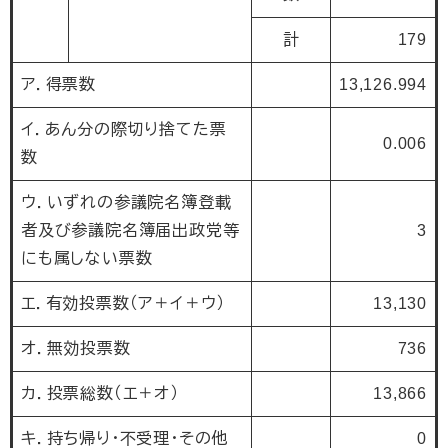
計
179
ア．得票数
13,126.994
イ．あん分の際切り捨てた票
0.006
数
ウ．いずれの参議院名簿登載
者及び参議院名簿届出政党等
3
にも属しない票数
エ．有効投票数（ア＋イ＋ウ）
13,130
オ．無効投票数
736
カ．投票総数（エ＋オ）
13,866
キ．持ち帰り・不受理・その他
0