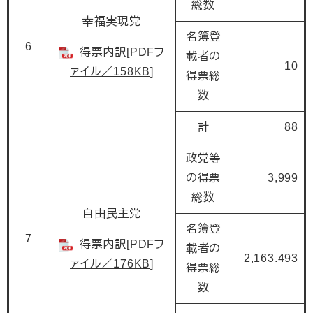
総数
幸福実現党
名簿登
6
得票内訳[PDFフ
載者の
10
ァイル／158KB]
得票総
数
計
88
政党等
の得票
3,999
総数
自由民主党
名簿登
7
得票内訳[PDFフ
載者の
2,163.493
ァイル／176KB]
得票総
数