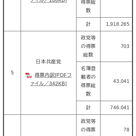
ァイル／168KB]
得票総
数
計
1,918.265
政党等
の得票
703
総数
日本共産党
名簿登
5
得票内訳[PDFフ
載者の
43.041
ァイル／342KB]
得票総
数
計
746.041
政党等
の得票
78