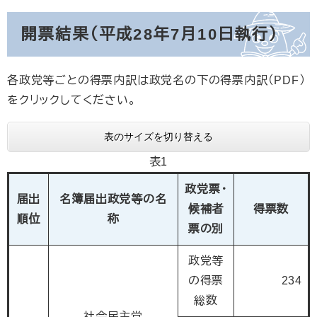
開票結果（平成28年7月10日執行）
各政党等ごとの得票内訳は政党名の下の得票内訳（PDF）
をクリックしてください。
表のサイズを切り替える
表1
政党票・
届出
名簿届出政党等の名
候補者
得票数
順位
称
票の別
政党等
の得票
234
総数
社会民主党