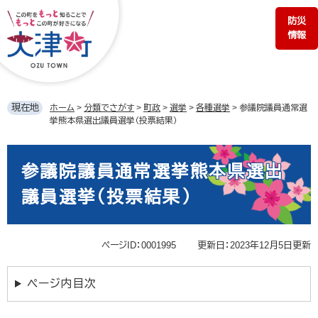
ペ
メ
防災
ー
ニ
情報
ジ
ュ
の
ー
先
を
頭
飛
で
ば
現在地
ホーム
>
分類でさがす
>
町政
>
選挙
>
各種選挙
>
参議院議員通常選
す。
し
挙熊本県選出議員選挙（投票結果）
て
本
本
文
文
参議院議員通常選挙熊本県選出
へ
議員選挙（投票結果）
ページID：0001995
更新日：2023年12月5日更新
ページ内目次