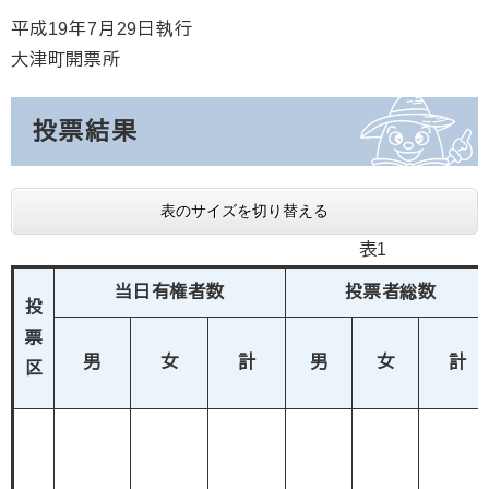
平成19年7月29日執行
大津町開票所
投票結果
表のサイズを切り替える
表1
当日有権者数
投票者総数
投
票
男
女
計
男
女
計
区