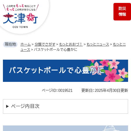
ペ
メ
防災
ー
ニ
情報
ジ
ュ
の
ー
先
を
頭
飛
で
ば
現在地
ホーム
>
分類でさがす
>
もっとおおづ！
>
もっとニュース
>
もっとニ
す。
し
ュース
>
バスケットボールで心豊かに
て
本
本
文
文
バスケットボールで心豊かに
へ
ページID：0019521
更新日：2025年4月30日更新
ページ内目次