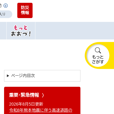
助
防災
情報
入り
も
っ
と
ページ内目次
さ
が
す
重要・緊急情報
2026年8月5日更新
令和8年熊本地震に伴う高速道路の