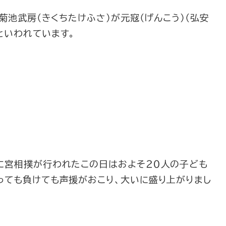
菊池武房（きくちたけふさ）が元寇（げんこう）（弘安
といわれています。
に宮相撲が行われたこの日はおよそ２０人の子ども
っても負けても声援がおこり、大いに盛り上がりまし