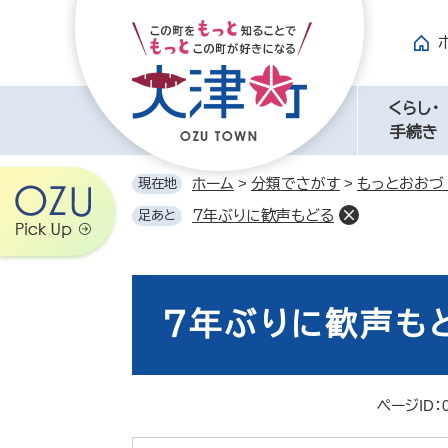
ペ
メ
ー
ニ
ジ
ュ
の
ー
先
を
くらし・
頭
飛
手続き
で
ば
す。
し
ホーム
>
分類でさがす
>
もっとおおづ
現在地
て
７年ぶりに歓声もどる
足あと
本
文
へ
本
文
７年ぶりに歓声も
ページID：0