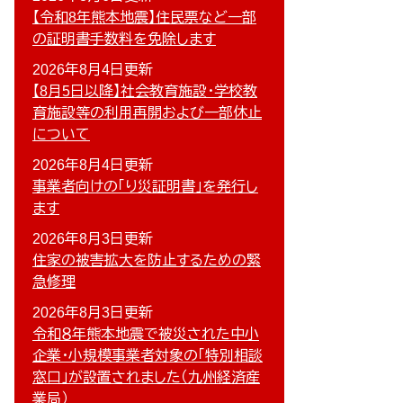
【令和8年熊本地震】住民票など一部
の証明書手数料を免除します
2026年8月4日更新
【8月5日以降】社会教育施設・学校教
育施設等の利用再開および一部休止
について
2026年8月4日更新
事業者向けの「り災証明書」を発行し
ます
2026年8月3日更新
住家の被害拡大を防止するための緊
急修理
2026年8月3日更新
令和８年熊本地震で被災された中小
企業・小規模事業者対象の「特別相談
窓口」が設置されました（九州経済産
業局）