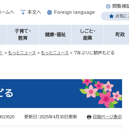
閲覧補
ホームへ
本文へ
Foreign language
お気に
子育て・
しごと・
健康・福祉
町政
教育
産業
！
>
もっとニュース
>
もっとニュース
>
７年ぶりに歓声もどる
どる
019520
更新日：2025年4月30日更新
印刷ページ表示