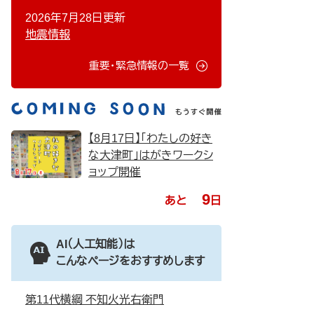
2026年7月28日更新
地震情報
重要・緊急情報の一覧
【8月17日】「わたしの好き
な大津町」はがきワークシ
ョップ開催
9
あと
日
AI（人工知能）は
こんなページをおすすめします
第11代横綱 不知火光右衛門