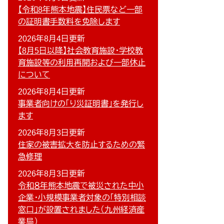
【令和8年熊本地震】住民票など一部
の証明書手数料を免除します
2026年8月4日更新
【8月5日以降】社会教育施設・学校教
育施設等の利用再開および一部休止
について
2026年8月4日更新
事業者向けの「り災証明書」を発行し
ます
2026年8月3日更新
住家の被害拡大を防止するための緊
急修理
2026年8月3日更新
令和８年熊本地震で被災された中小
企業・小規模事業者対象の「特別相談
窓口」が設置されました（九州経済産
業局）