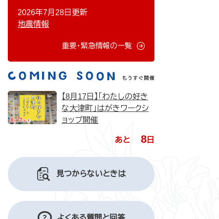
2026年7月28日更新
地震情報
重要・緊急情報の一覧
【8月17日】「わたしの好き
な大津町」はがきワークシ
ョップ開催
8
あと
日
見つからないときは
よくある質問と回答