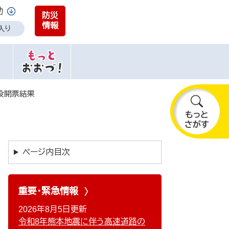
助
防災
情報
入り
投開票結果
も
っ
と
ページ内目次
さ
が
す
重要・緊急情報
2026年8月5日更新
令和8年熊本地震に伴う高速道路の