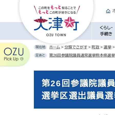
ペ
メ
ー
ニ
ジ
ュ
の
ー
先
を
くらし・
頭
飛
手続き
で
ば
す。
し
ホーム
>
分類でさがす
>
町政
>
選挙
現在地
て
第26回参議院議員通常選挙熊本県選
足あと
本
文
へ
本
文
第26回参議院議
選挙区選出議員選