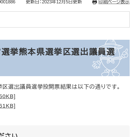
001886
更新日：2023年12月5日更新
印刷ページ表示
常選挙熊本県選挙区選出議員選
挙区選出議員選挙投開票結果は以下の通りです。
0KB]
1KB]
ださい