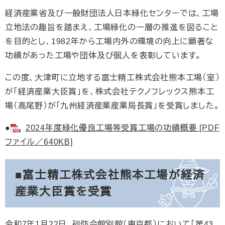
経済産業省及び一般財団法人日本緑化センターでは、工場
立地法の趣旨を踏まえ、工場緑化の一層の推進を図ること
を目的とし、1982年から工場内外の環境の向上に顕著な
功績があった工場や団体及び個人を表彰しています。
この度、大津町に立地する富士精工株式会社熊本工場（室）
が「経済産業大臣賞」を、株式会社テクノフレックス熊本工
場（高尾野）が「九州経済産業産業局長賞」を受賞しました。
●
2024年度緑化優良工場等受賞工場の功績概要 [PDF
ファイル／640KB]
■富士精工株式会社熊本工場が経済
産業大臣賞を受賞
令和7年1月22日、砂防会館別館（東京都）において「第43