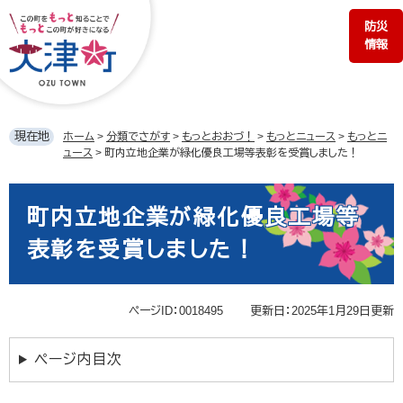
ペ
メ
防災
ー
ニ
情報
ジ
ュ
の
ー
先
を
頭
飛
で
ば
現在地
ホーム
>
分類でさがす
>
もっとおおづ！
>
もっとニュース
>
もっとニ
す。
し
ュース
>
町内立地企業が緑化優良工場等表彰を受賞しました！
て
本
本
文
文
町内立地企業が緑化優良工場等
へ
表彰を受賞しました！
ページID：0018495
更新日：2025年1月29日更新
ページ内目次