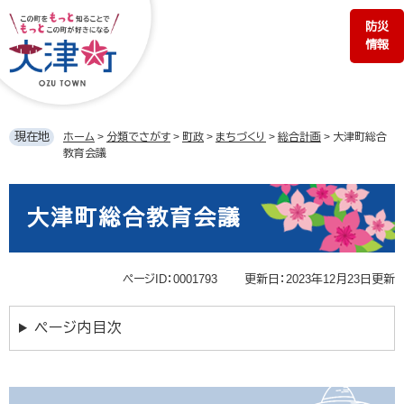
ペ
メ
防災
ー
ニ
情報
ジ
ュ
の
ー
先
を
頭
飛
で
ば
現在地
ホーム
>
分類でさがす
>
町政
>
まちづくり
>
総合計画
>
大津町総合
す。
し
教育会議
て
本
本
文
文
大津町総合教育会議
へ
ページID：0001793
更新日：2023年12月23日更新
ページ内目次