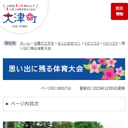
ペ
メ
防災
ー
ニ
情報
ジ
ュ
の
ー
先
を
頭
飛
で
ば
現在地
ホーム
>
分類でさがす
>
もっとおおづ！
>
トピックス
>
トピックス
>
思
す。
し
い出に残る体育大会
て
本
本
文
文
思い出に残る体育大会
へ
ページID：0001714
更新日：2023年12月5日更新
ページ内目次