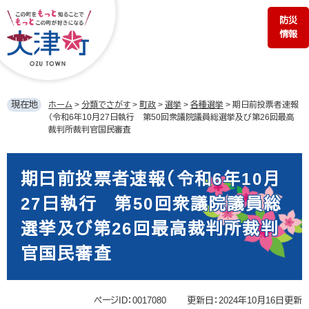
ペ
メ
防災
ー
ニ
情報
ジ
ュ
の
ー
先
を
頭
飛
で
ば
現在地
ホーム
>
分類でさがす
>
町政
>
選挙
>
各種選挙
>
期日前投票者速報
す。
し
（令和6年10月27日執行 第50回衆議院議員総選挙及び第26回最高
て
裁判所裁判官国民審査
本
文
本
へ
文
期日前投票者速報（令和6年10月
27日執行 第50回衆議院議員総
選挙及び第26回最高裁判所裁判
官国民審査
ページID：0017080
更新日：2024年10月16日更新