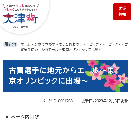
ペ
メ
防災
ー
ニ
情報
ジ
ュ
の
ー
先
を
頭
飛
で
ば
現在地
ホーム
>
分類でさがす
>
もっとおおづ！
>
トピックス
>
トピックス
>
古
す。
し
賀選手に地元からエール～東京オリンピックに出場～
て
本
本
文
文
古賀選手に地元からエール～東
へ
京オリンピックに出場～
ページID：0001708
更新日：2023年12月5日更新
ページ内目次