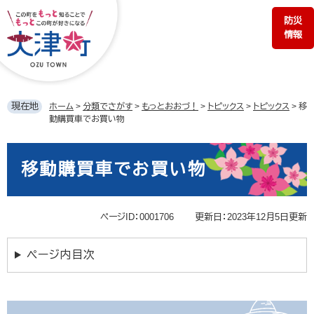
ペ
メ
防災
ー
ニ
情報
ジ
ュ
の
ー
先
を
頭
飛
で
ば
現在地
ホーム
>
分類でさがす
>
もっとおおづ！
>
トピックス
>
トピックス
>
移
す。
し
動購買車でお買い物
て
本
本
文
文
移動購買車でお買い物
へ
ページID：0001706
更新日：2023年12月5日更新
ページ内目次