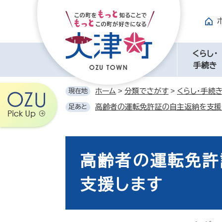
ペ
メ
ー
ニ
ジ
ュ
の
ー
先
を
くらし・
頭
飛
手続き
で
ば
す。
し
ホーム
>
分類でさがす
>
くらし・手続
現在地
て
高齢者の運転免許証の自主返納を支援
足あと
本
文
へ
本
文
高齢者の運転免許
支援します