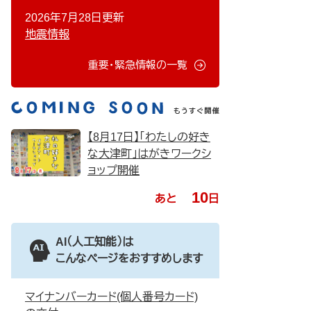
2026年7月28日更新
地震情報
重要・緊急情報の一覧
【8月17日】「わたしの好き
な大津町」はがきワークシ
ョップ開催
10
あと
日
AI（人工知能）は
こんなページをおすすめします
マイナンバーカード(個人番号カード)