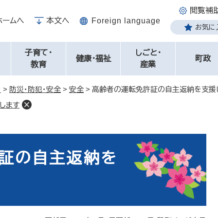
閲覧補
ホームへ
本文へ
Foreign language
お気に
子育て・
しごと・
健康・福祉
町政
教育
産業
き
>
防災・防犯・安全
>
安全
>
高齢者の運転免許証の自主返納を支援
します
証の自主返納を