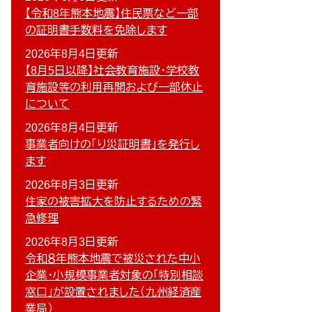
【令和8年熊本地震】住民票など一部
の証明書手数料を免除します
2026年8月4日更新
【8月5日以降】社会教育施設・学校教
育施設等の利用再開および一部休止
について
2026年8月4日更新
事業者向けの「り災証明書」を発行し
ます
2026年8月3日更新
住家の被害拡大を防止するための緊
急修理
2026年8月3日更新
令和８年熊本地震で被災された中小
企業・小規模事業者対象の「特別相談
窓口」が設置されました（九州経済産
業局）