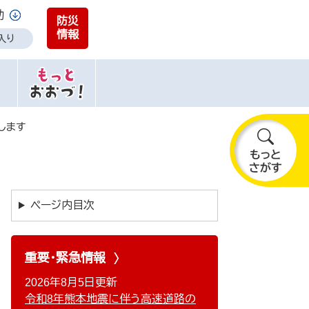
助
防災
情報
入り
します
も
っ
と
ページ内目次
さ
が
す
重要・緊急情報
2026年8月5日更新
令和8年熊本地震に伴う高速道路の