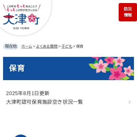
ペ
メ
防災
ー
ニ
情報
ジ
ュ
の
ー
先
を
頭
飛
で
ば
現在地
ホーム
>
よくある質問
>
子ども
>
保育
す。
し
て
本
本
文
保育
文
へ
2025年8月1日更新
大津町認可保育施設空き状況一覧