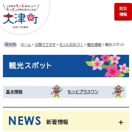
ペ
メ
防災
ー
ニ
情報
ジ
ュ
の
ー
先
を
頭
飛
で
ば
現在地
ホーム
>
分類でさがす
>
もっとおおづ！
>
観光情報
>
観光スポット
す。
し
て
本
本
文
観光スポット
文
へ
基本情報
もっとプラスワン
新着情報