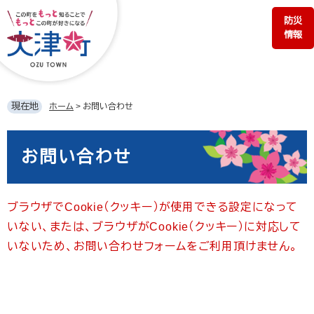
ペ
メ
防災
ー
ニ
情報
ジ
ュ
の
ー
先
を
頭
飛
で
ば
現在地
ホーム
>
お問い合わせ
す。
し
て
本
本
文
お問い合わせ
文
へ
ブラウザでCookie（クッキー）が使用できる設定になって
いない、または、ブラウザがCookie（クッキー）に対応して
いないため、お問い合わせフォームをご利用頂けません。