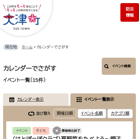
ペ
メ
防災
ー
ニ
情報
ジ
ュ
の
ー
先
を
頭
飛
で
ば
現在地
ホーム
>
カレンダーでさがす
す。
し
て
本
本
イベント検索
文
カレンダーでさがす
文
へ
イベント一覧（15件）
カレンダー表示
イベント一覧表示
開催日順
イベント名順
カテゴリ順
並び替え
イベント
子ども