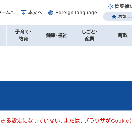
閲覧補
ホームへ
本文へ
Foreign language
お気に
子育て・
しごと・
健康・福祉
町政
教育
産業
用できる設定になっていない、または、ブラウザがCooki
。