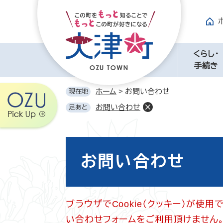
ペ
メ
ー
ニ
ジ
ュ
の
ー
先
を
くらし・
頭
飛
手続き
で
ば
す。
し
ホーム
>
お問い合わせ
現在地
て
お問い合わせ
足あと
本
文
へ
本
文
お問い合わせ
ブラウザでCookie（クッキー）が使
い合わせフォームをご利用頂けません