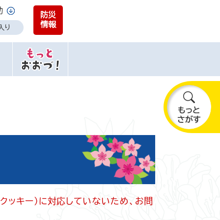
助
防災
情報
入り
も
っ
と
さ
が
す
e（クッキー）に対応していないため、お問