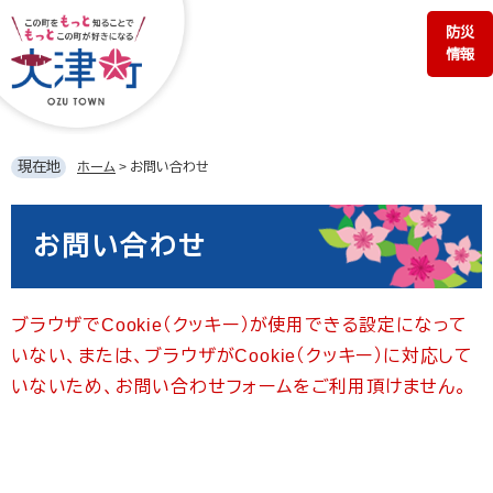
ペ
メ
防災
ー
ニ
情報
ジ
ュ
の
ー
先
を
頭
飛
で
ば
現在地
ホーム
>
お問い合わせ
す。
し
て
本
本
文
お問い合わせ
文
へ
ブラウザでCookie（クッキー）が使用できる設定になって
いない、または、ブラウザがCookie（クッキー）に対応して
いないため、お問い合わせフォームをご利用頂けません。