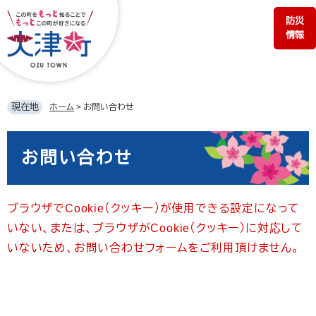
ペ
メ
防災
ー
ニ
情報
ジ
ュ
の
ー
先
を
頭
飛
で
ば
現在地
ホーム
>
お問い合わせ
す。
し
て
本
本
文
お問い合わせ
文
へ
ブラウザでCookie（クッキー）が使用できる設定になって
いない、または、ブラウザがCookie（クッキー）に対応して
いないため、お問い合わせフォームをご利用頂けません。