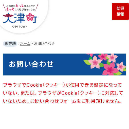
ペ
メ
防災
ー
ニ
情報
ジ
ュ
の
ー
先
を
頭
飛
で
ば
現在地
ホーム
>
お問い合わせ
す。
し
て
本
本
文
お問い合わせ
文
へ
ブラウザでCookie（クッキー）が使用できる設定になって
いない、または、ブラウザがCookie（クッキー）に対応して
いないため、お問い合わせフォームをご利用頂けません。