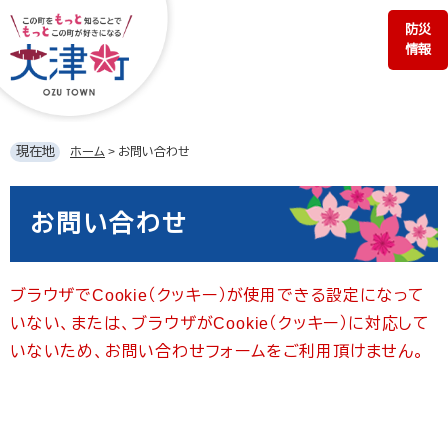
ペ
メ
防災
ー
ニ
情報
ジ
ュ
の
ー
先
を
頭
飛
で
ば
現在地
ホーム
>
お問い合わせ
す。
し
て
本
本
文
お問い合わせ
文
へ
ブラウザでCookie（クッキー）が使用できる設定になって
いない、または、ブラウザがCookie（クッキー）に対応して
いないため、お問い合わせフォームをご利用頂けません。