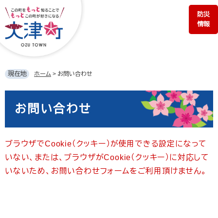
ペ
メ
防災
ー
ニ
情報
ジ
ュ
の
ー
先
を
頭
飛
で
ば
現在地
ホーム
>
お問い合わせ
す。
し
て
本
本
文
お問い合わせ
文
へ
ブラウザでCookie（クッキー）が使用できる設定になって
いない、または、ブラウザがCookie（クッキー）に対応して
いないため、お問い合わせフォームをご利用頂けません。