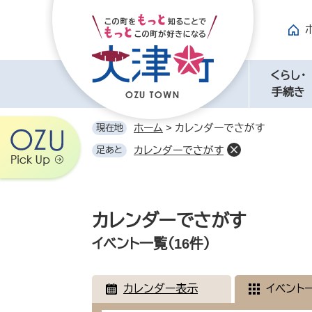
ペ
メ
ー
ニ
ジ
ュ
の
ー
先
を
くらし・
頭
飛
手続き
で
ば
す。
し
ホーム
>
カレンダーでさがす
現在地
て
カレンダーでさがす
足あと
本
文
へ
本
文
カレンダーでさがす
イベント一覧（16件）
カレンダー表示
イベント