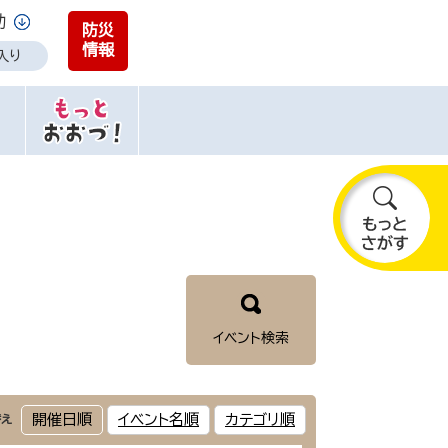
助
防災
情報
入り
も
っ
と
さ
が
イベント検索
す
開催日順
イベント名順
カテゴリ順
替え