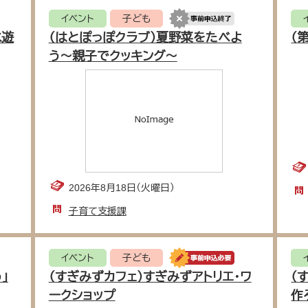
イベント
子ども
水遊
（はとぽっぽクラブ）夏野菜をたべよ
（
う〜親子でクッキング〜
2026年8月18日（火曜日）
子育て支援課
イベント
子ども
」
（すぎみずカフェ）すぎみずアトリエ・ワ
（
ークショップ
作