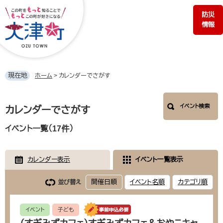
ペ
メ
防災
ー
ニ
情報
ジ
ュ
の
ー
先
を
頭
飛
で
ば
現在地
ホーム
>
カレンダーでさがす
す。
し
て
本
本
イベント検索
文
カレンダーでさがす
文
へ
イベント一覧（17件）
カレンダー表示
イベント一覧表示
開催日順
イベント名順
カテゴリ順
並び替え
イベント
子ども