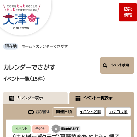
ペ
メ
防災
ー
ニ
情報
ジ
ュ
の
ー
先
を
頭
飛
で
ば
現在地
ホーム
>
カレンダーでさがす
す。
し
て
本
本
イベント検索
文
カレンダーでさがす
文
へ
イベント一覧（15件）
カレンダー表示
イベント一覧表示
開催日順
イベント名順
カテゴリ順
並び替え
イベント
子ども