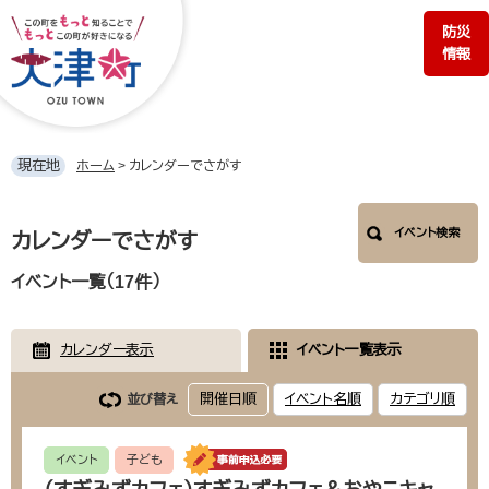
ペ
メ
防災
ー
ニ
情報
ジ
ュ
の
ー
先
を
頭
飛
で
ば
現在地
ホーム
>
カレンダーでさがす
す。
し
て
本
本
イベント検索
文
カレンダーでさがす
文
へ
イベント一覧（17件）
カレンダー表示
イベント一覧表示
開催日順
イベント名順
カテゴリ順
並び替え
イベント
子ども