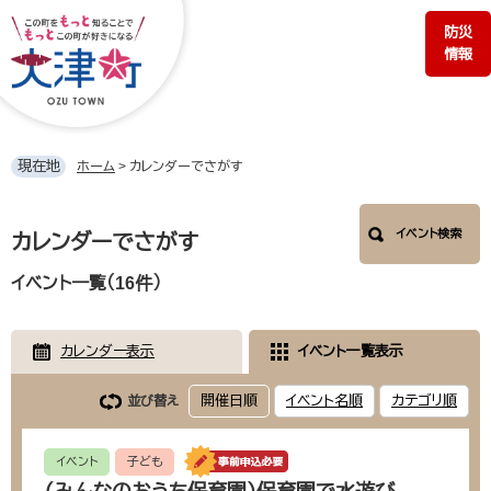
ペ
メ
防災
ー
ニ
情報
ジ
ュ
の
ー
先
を
頭
飛
で
ば
現在地
ホーム
>
カレンダーでさがす
す。
し
て
本
本
イベント検索
文
カレンダーでさがす
文
へ
イベント一覧（16件）
カレンダー表示
イベント一覧表示
開催日順
イベント名順
カテゴリ順
並び替え
イベント
子ども